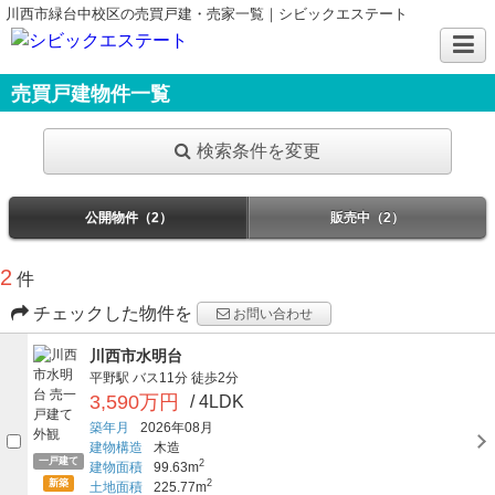
川西市緑台中校区の売買戸建・売家一覧｜シビックエステート
売買戸建物件一覧
検索条件を変更
公開物件（2）
販売中（2）
2
件
チェックした物件を
お問い合わせ
川西市水明台
平野駅
バス11分
徒歩2分
3,590万円
/ 4LDK
築年月
2026年08月
建物構造
木造
一戸建て
2
建物面積
99.63m
新築
2
土地面積
225.77m