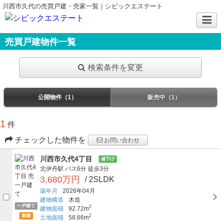
川西市久代の売買戸建・売家一覧｜シビックエステート
売買戸建物件一覧
検索条件を変更
公開物件（1）
販売中（1）
1
件
チェックした物件を
お問い合わせ
川西市久代4丁目
値下げ
北伊丹駅
バス6分
徒歩3分
3,680万円
/ 2SLDK
築年月
2026年04月
建物構造
木造
一戸建て
2
建物面積
92.72m
新築
2
土地面積
58.66m