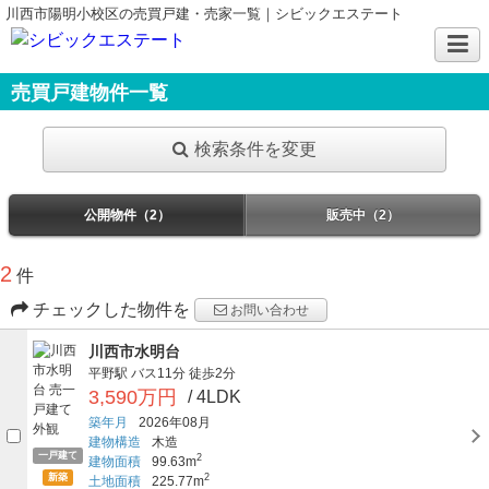
川西市陽明小校区の売買戸建・売家一覧｜シビックエステート
売買戸建物件一覧
検索条件を変更
公開物件（2）
販売中（2）
2
件
チェックした物件を
お問い合わせ
川西市水明台
平野駅
バス11分
徒歩2分
3,590万円
/ 4LDK
築年月
2026年08月
建物構造
木造
一戸建て
2
建物面積
99.63m
新築
2
土地面積
225.77m