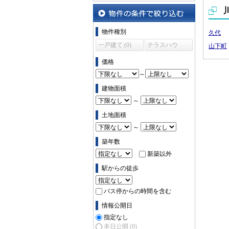
沿線・駅から探す
物件の条件で絞り込む
物件種別
久代
一戸建て (0)
テラスハウ
山下町
ス (0)
価格
～
建物面積
～
土地面積
～
築年数
新築以外
駅からの徒歩
バス停からの時間を含む
情報公開日
指定なし
本日公開
(0)