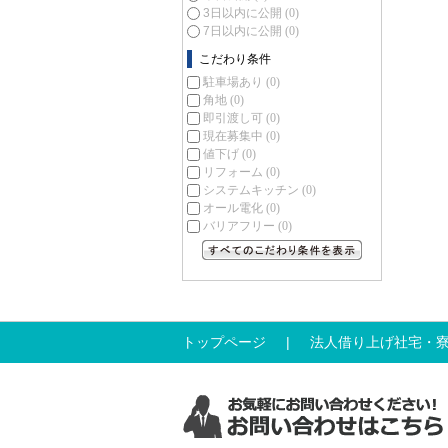
3日以内に公開
(0)
7日以内に公開
(0)
こだわり条件
駐車場あり
(0)
角地
(0)
即引渡し可
(0)
現在募集中
(0)
値下げ
(0)
リフォーム
(0)
システムキッチン
(0)
オール電化
(0)
バリアフリー
(0)
すべてのこだわり条件を見る
トップページ
法人借り上げ社宅・