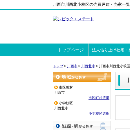
川西市川西北小校区の売買戸建・売家一覧
トップページ
法人借り上げ社宅・
トップ
>
川西市
>
川西北小
>
川西市川西北小校
地域から探す
市区町村
川西市
市区町村選択
小学校区
川西北小
小学校区選択