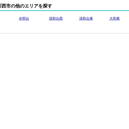
川西市の他のエリアを探す
水明台
清和台西
清和台東
大和東