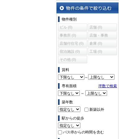
沿線・駅から探す
物件の条件で絞り込む
物件種別
ビル (0)
店舗 (0)
事務所 (0)
店舗・事務
所 (0)
店舗付住宅 (0)
倉庫 (0)
宿泊施設 (0)
工場 (0)
その他 (0)
賃料
～
専有面積
坪数で検索
～
築年数
新築以外
駅からの徒歩
バス停からの時間を含む