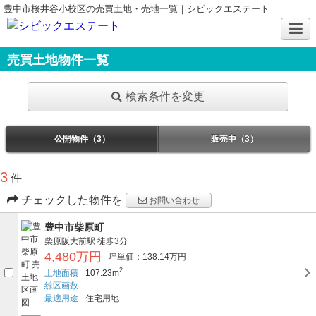
豊中市桜井谷小校区の売買土地・売地一覧｜シビックエステート
売買土地物件一覧
検索条件を変更
公開物件（3）
販売中（3）
3
件
チェックした物件を
お問い合わせ
豊中市柴原町
柴原阪大前駅
徒歩3分
4,480万円
坪単価：138.14万円
2
土地面積
107.23m
総区画数
最適用途
住宅用地