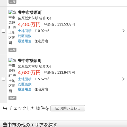
土地
豊中市柴原町
柴原阪大前駅
徒歩3分
4,480万円
坪単価：133.53万円
2
土地面積
110.92m
総区画数
最適用途
住宅用地
土地
豊中市柴原町
柴原阪大前駅
徒歩3分
4,680万円
坪単価：133.94万円
2
土地面積
115.52m
総区画数
最適用途
住宅用地
土地
チェックした物件を
お問い合わせ
豊中市の他のエリアを探す