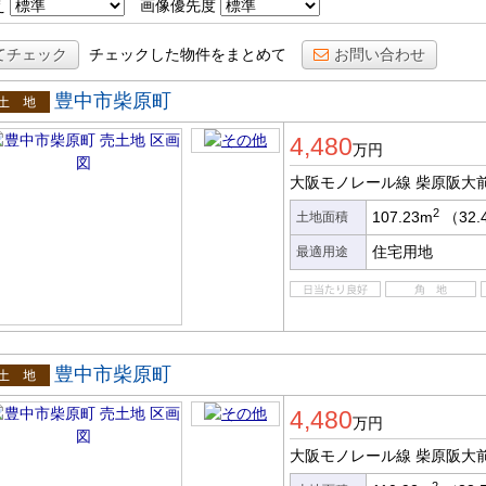
え
画像優先度
てチェック
チェックした物件をまとめて
お問い合わせ
豊中市柴原町
土地
4,480
万円
大阪モノレール線 柴原阪大
2
107.23m
（32.
土地面積
住宅用地
最適用途
豊中市柴原町
土地
4,480
万円
大阪モノレール線 柴原阪大
2