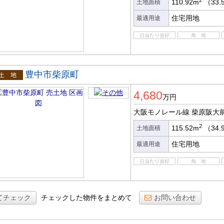
110.92m
（33.
土地面積
住宅用地
最適用途
豊中市柴原町
土地
4,680
万円
大阪モノレール線 柴原阪大
2
115.52m
（34.
土地面積
住宅用地
最適用途
てチェック
チェックした物件をまとめて
お問い合わせ