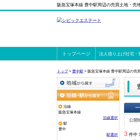
阪急宝塚本線 豊中駅周辺の売買土地・売
トップページ
法人借り上げ社宅・
トップ
>
豊中駅
>
阪急宝塚本線 豊中駅周辺の売
地域から探す
沿線・駅から探す
沿線
阪急宝塚本線
一覧で
沿線選択
公開
駅
豊中
3
件中 
駅選択