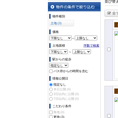
並び替
全
物件の条件で絞り込む
物件種別
土地 (3)
売
価格
～
土地面積
坪数で検索
～
駅からの徒歩
バス停からの時間を含む
情報公開日
指定なし
本日公開
(0)
3日以内に公開
(0)
売
7日以内に公開
(0)
こだわり条件
角地
(0)
更地
(3)