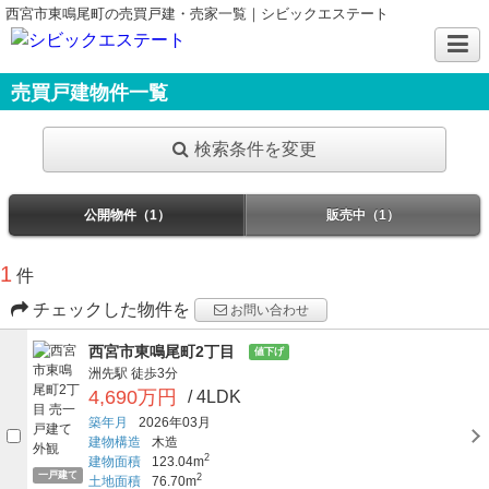
西宮市東鳴尾町の売買戸建・売家一覧｜シビックエステート
売買戸建物件一覧
検索条件を変更
公開物件（1）
販売中（1）
1
件
チェックした物件を
お問い合わせ
西宮市東鳴尾町2丁目
値下げ
洲先駅
徒歩3分
4,690万円
/ 4LDK
築年月
2026年03月
建物構造
木造
2
建物面積
123.04m
一戸建て
2
土地面積
76.70m