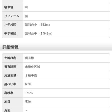
駐車場
有
リフォーム
無
小学校区
清和台小
（553m）
中学校区
清和台中
（1,542m）
詳細情報
土地権利
所有権
都市計画
市街化区域
用途地域
１種中高
建ぺい率
60%
容積率
150%
地目
宅地
角地
－