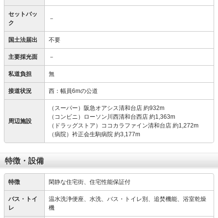
セットバッ
－
ク
国土法届出
不要
主要採光面
－
私道負担
無
接道状況
西：幅員6mの公道
（スーパー）阪急オアシス清和台店 約932m
（コンビニ）ローソン川西清和台西店 約1,363m
周辺施設
（ドラッグストア）ココカラファイン清和台店 約1,272m
（病院）衿正会生駒病院 約3,177m
特徴・設備
特徴
閑静な住宅街、住宅性能保証付
バス・トイ
温水洗浄便座、水洗、バス・トイレ別、追焚機能、浴室乾燥
レ
機