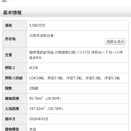
基本情報
価格
3,580万円
川西市清和台東
所在地
地図を表示
能勢電鉄妙見線 川西能勢口駅バス17分 清和台一丁目バス停
交通
徒歩6分
間取り
4LDK
間取り詳細
LDK16帖、和室2.3帖、洋室7.2帖、洋室5.1帖、洋室5.1帖
階数
2階建
2
建物面積
95.76m
（28.96坪）
2
土地面積
197.62m
（59.78坪）
築年月
2026年03月
建物構造
木造