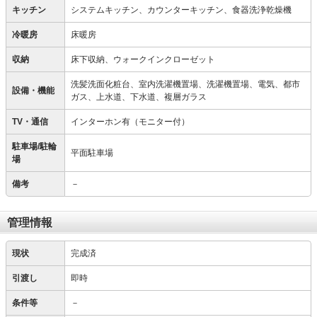
キッチン
システムキッチン、カウンターキッチン、食器洗浄乾燥機
冷暖房
床暖房
収納
床下収納、ウォークインクローゼット
洗髪洗面化粧台、室内洗濯機置場、洗濯機置場、電気、都市
設備・機能
ガス、上水道、下水道、複層ガラス
TV・通信
インターホン有（モニター付）
駐車場/駐輪
平面駐車場
場
備考
－
管理情報
現状
完成済
引渡し
即時
条件等
－