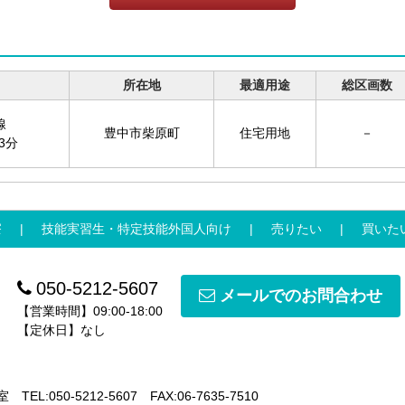
所在地
最適用途
総区画数
線
豊中市柴原町
住宅用地
－
3分
寮
技能実習生・特定技能外国人向け
売りたい
買いた
050-5212-5607
メールでのお問合わせ
【営業時間】09:00-18:00
【定休日】なし
室
TEL:050-5212-5607
FAX:06-7635-7510