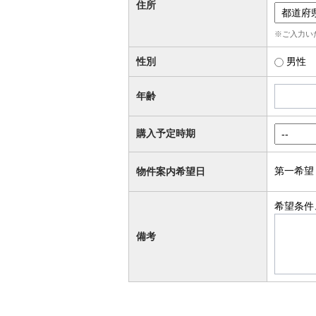
住所
※ご入力い
性別
男性
年齢
購入予定時期
第一希望
物件案内希望日
希望条件
備考